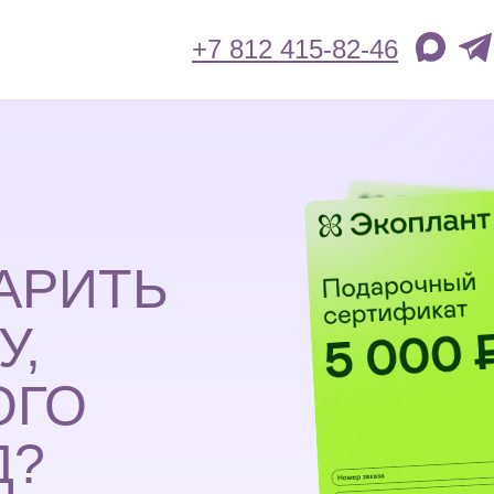
+7 812 415-82-46
АРИТЬ
У,
ОГО
Д?