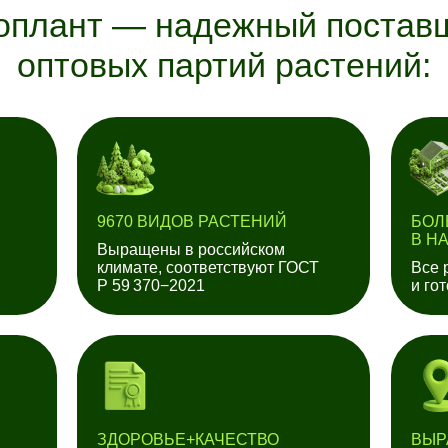
оплант — надежный постав
оптовых партий растений:
9670 ВИДОВ РАСТЕНИЙ
БОЛ
В Н
Выращены в российском
климате, соответствуют ГОСТ
Все 
Р 59 370−2021
и го
ЗДОРОВЬЕ+КАЧЕСТВО
ВЫР