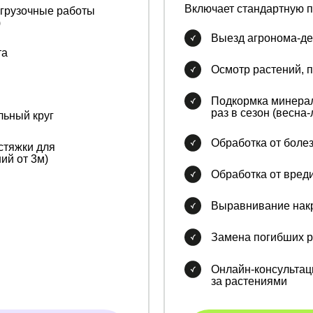
Включает стандартную п
згрузочные работы
)
Выезд агронома-ден
та
Осмотр растений, 
Подкормка минера
раз в сезон (весна-
ьный круг
Обработка от болез
стяжки для
ий от 3м)
Обработка от вреди
Выравнивание нак
Замена погибших р
Онлайн-консультац
за растениями