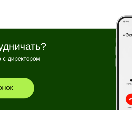
удничать?
 с директором
ОНОК