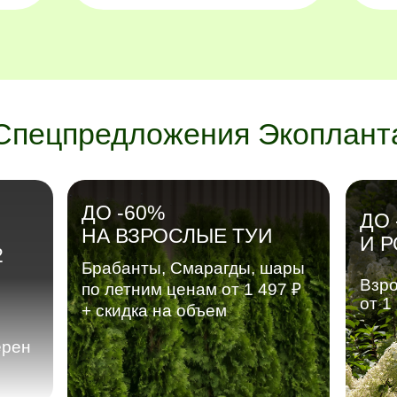
Спецпредложения Экоплант
ДО -60%
ДО 
НА ВЗРОСЛЫЕ ТУИ
И 
2
Брабанты, Смарагды, шары
Взро
по летним ценам от 1 497 ₽
от 1
+ скидка на объем
ерен