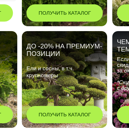
Г
ПОЛУЧИТЬ КАТАЛОГ
ЧЕ
ДО -20% НА ПРЕМИУМ-
ТЕ
ПОЗИЦИИ
Если
скид
Ели и сосны, в т.ч.
за о
крупномеры
*Ски
с др
Г
ПОЛУЧИТЬ КАТАЛОГ