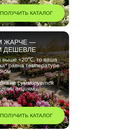
ПОЛУЧИТЬ КАТАЛОГ
М ЖАРЧЕ —
М ДЕШЕВЛЕ
 выше +20℃, то ваша
ка* равна температуре
кном
дка не суммируется
угими акциями
ПОЛУЧИТЬ КАТАЛОГ