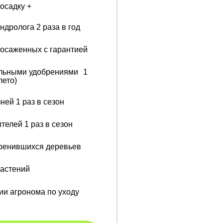
осадку +
дролога 2 раза в год
посаженных с гарантией
льными удобрениями 1
лето)
ней 1 раз в сезон
телей 1 раз в сезон
ренившихся деревьев
астений
ии агронома по уходу