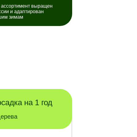
 ассортимент выращен
ссии и адаптирован
шим зимам
садка на 1 год
дерева