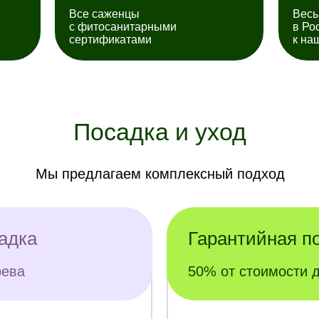
Все саженцы
Весь
с фитосанитарными
в Ро
сертификатами
к на
Посадка и уход
Мы предлагаем комплексный подход
адка
Гарантийная по
рева
50% от стоимости 