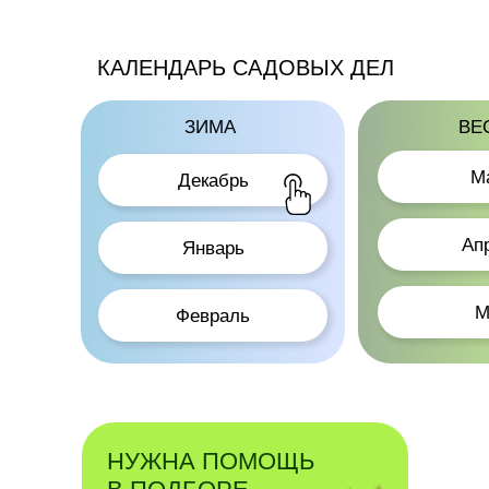
КАЛЕНДАРЬ САДОВЫХ ДЕЛ
ЗИМА
ВЕ
М
Декабрь
Ап
Январь
М
Февраль
НУЖНА ПОМОЩЬ