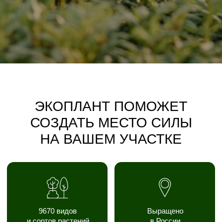
9670 видов
Выращено
и сортов растений
в России
Доставка,
3 уровня гарантии
посадка и уход
на ваш выбор
Дизайн участка
по фото бесплатно
Онлайн-дизайнер сгенерирует
сколько угодно рендеров