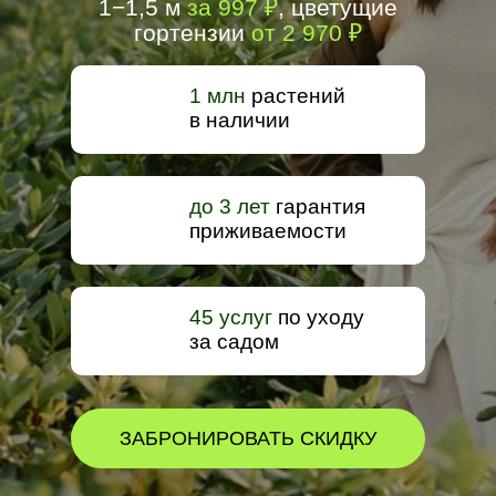
1−1,5 м
за 997 ₽
, цветущие
гортензии
от 2 970 ₽
1 млн
растений
в наличии
до 3 лет
гарантия
приживаемости
45 услуг
по уходу
за садом
ЭКОПЛАНТ ПОМОЖЕТ
СОЗДАТЬ МЕСТО СИЛЫ
НА ВАШЕМ УЧАСТКЕ
ЗАБРОНИРОВАТЬ СКИДКУ