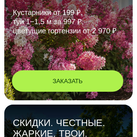
от
4 455 ₽
2 970 ₽
ЗАКАЗАТЬ
ТУЯ 1−1,5 М ЗА 997 ₽
Мечта о живой изгороди стала
вдвое доступнее!
Количество ограничено