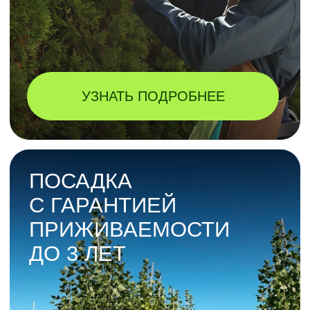
ЭКОПЛАНТ — КРУПНЕЙШИЙ
ПРОИЗВОДИТЕЛЬ И ПРОДАВЕЦ
ПОСАДОЧНОГО МАТЕРИАЛА ДЛЯ
ПРОФЕССИОНАЛЬНОГО
И ЧАСТНОГО ОЗЕЛЕНЕНИЯ.
У нас можно заказать взрослые растения,
доставку, посадку с гарантией
приживаемости. Мы — за простое
и красивое садоводство для тех, кто ценит
эстетику и свое время.