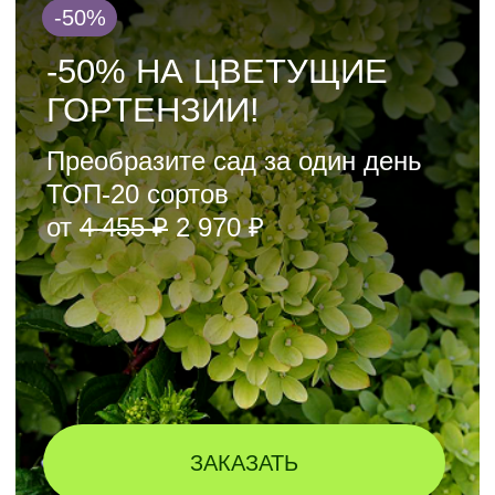
ЗАКАЗАТЬ
-60%
МОЖЖЕВЕЛЬНИКИ
30−50 СМ В С5
ОТ 1 497 ₽
Цена снижена на 60%
Казацкие, средние, китайские,
скальные
КУПИТЬ