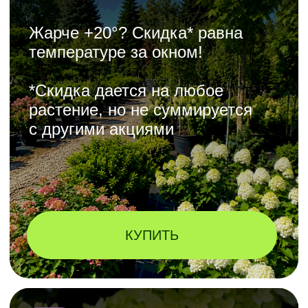
ЗАКАЗАТЬ
ЯРКИЕ КУСТАРНИКИ
0,6−1 М ОТ 199 ₽
Покупайте десятками, сажайте
группами!
Боярышник, рябинник Сэм,
Виноград девичий