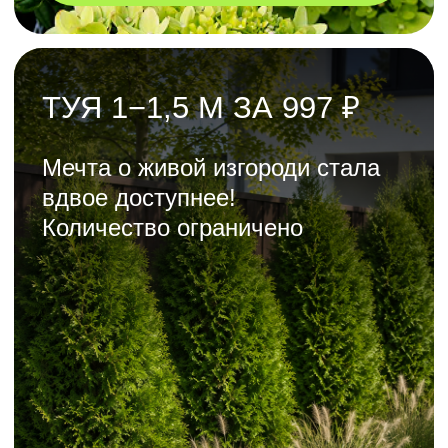
ХИТ СЕЗОНА:
ИВА ЛОМКАЯ
(САМОСТРИГУЩАЯСЯ)
ОТ 179 ₽
Вы полюбите эти деревья
с первого взгляда
ЗАКАЗАТЬ
ПЛОДОНОСЯЩИЕ