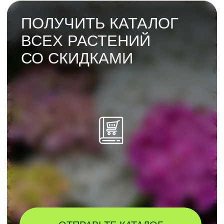
Нажимая на кнопку, вы подтверждаете
согласие с
политикой обработки
персональных данных
и на
обработку
п
ерсональных данных
Нажимая на кнопку, вы подтверждаете
согласие на получение рекламной
информации
(в том числе в форме
рекламной рассылки)
ОСТАВИТЬ ЗАЯВКУ