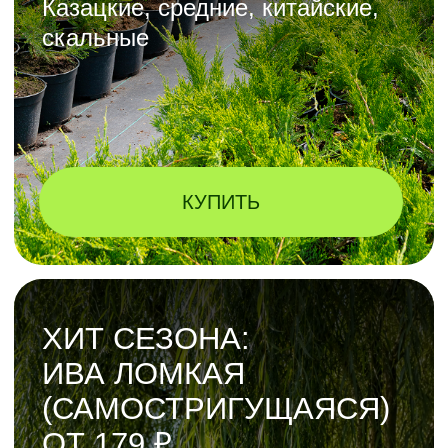
УЗНАТЬ ПОДРОБНЕЕ
Обработка от 1 000 ₽/дерево
САД ПОД ЗАЩИТОЙ —
КОМПЛЕКСНЫЙ
УХОД НА СЕЗОН
Пакеты: 1 / 3 / 7 выездов
Скидка до -15% на работы +
приоритет в записи
Служба заботы 7 дней в неделю