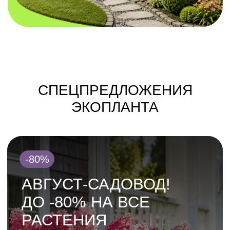
Жарче +20°? Скидка* равна
температуре за окном!
*Скидка дается на любое
растение, но не суммируется
с другими акциями
КУПИТЬ
-50%
-50% НА ЦВЕТУЩИЕ
ГОРТЕНЗИИ!
Преобразите сад за один день
ТОП-20 сортов