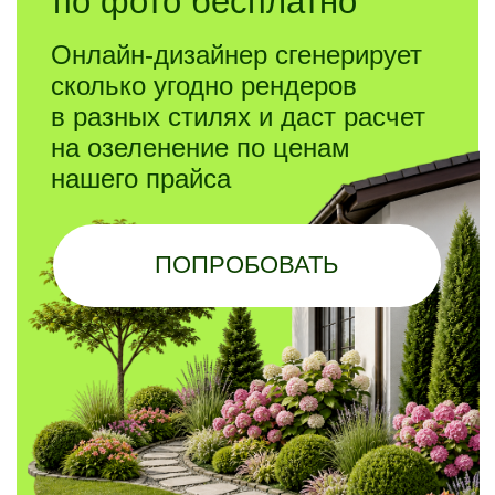
-80%
АВГУСТ-САДОВОД!
ДО -80% НА ВСЕ
РАСТЕНИЯ
Кустарники от 199 ₽,
туи 1−1,5 м за 997 ₽,
цветущие гортензии от 2 970 ₽
ЗАКАЗАТЬ
СКИДКИ. ЧЕСТНЫЕ.
ЖАРКИЕ. ТВОИ.